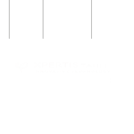
Solutions
informatique
nous ?
avocats
et ERP
Nous
Industrie,
contacter
laboratoire et
environnement
Politique de confidentialité
Mentions légales
Réalisation :
La Fabrik