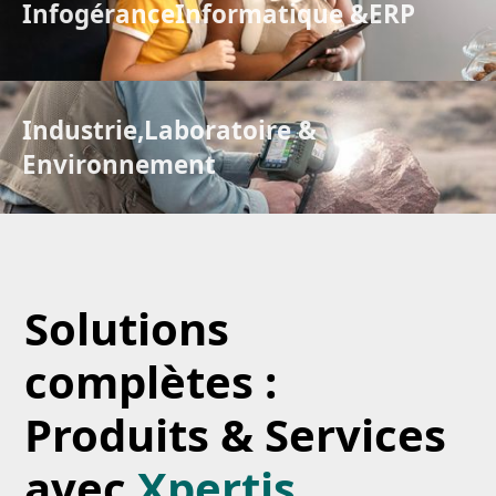
Infogérance
Informatique &
ERP
Industrie,
Laboratoire &
Environnement
Solutions
complètes :
Produits & Services
avec
Xpertis